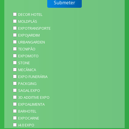
DECOR HOTEL
MOLDPLÁS
EXPOTRANSPORTE
EXPOJARDIM
URBANGARDEN
TECNIPÃO
EXPOMOTO
STONE
MECÂNICA
EXPO FUNERÁRIA
PACKGING
SAGAL EXPO
3D ADDITIVE EXPO
EXPOALIMENTA
BARHOTEL
EXPOCARNE
i4.0 EXPO