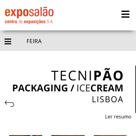
FEIRA
Ler resumo
8.ª Feira profissional de máquinas, equipamentos e
matérias - primas para pastelaria, panificação, gelataria