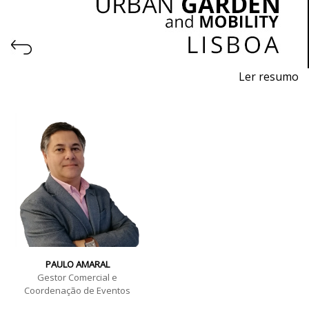
Ler resumo
25ª Feira de Máquinas, Equipamentos, Produtos,
Piscinas e Acessórios para Jardinagem
5
ª
Feira Profissional de Equipamentos, Produtos e
Serviços para o Ambiente Urbano, Ecológico e
Sustentável
21 a 23 março de 2024 - FIL - Lisboa
10h - 19h
PAULO AMARAL
Gestor Comercial e
Coordenação de Eventos