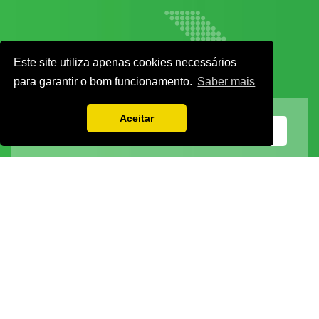
Este site utiliza apenas cookies necessários
para garantir o bom funcionamento.
Saber mais
Aceitar
Vamos guardar os seus dados só enquanto quiser. Ficarão em segurança e a
qualquer momento pode editá-los ou deixar de receber as nossas mensagens.
DECOR HOTEL
MOLDPLÁS
EXPOTRANSPORTE