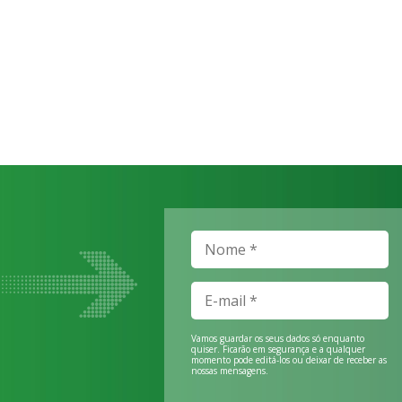
Vamos guardar os seus dados só enquanto
quiser. Ficarão em segurança e a qualquer
momento pode editá-los ou deixar de receber as
nossas mensagens.