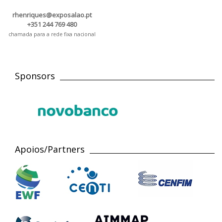
rhenriques@exposalao.pt
+351 244 769 480
chamada para a rede fixa nacional
Sponsors
Apoios/Partners