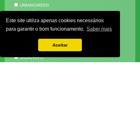
URBANGARDEN
TECNIPÃO
EXPOMOTO
Este site utiliza apenas cookies necessários
STONE
para garantir o bom funcionamento.
Saber mais
MECÂNICA
EXPO FUNERÁRIA
Aceitar
PACKGING
SAGAL EXPO
3D ADDITIVE EXPO
EXPOALIMENTA
BARHOTEL
EXPOCARNE
i4.0 EXPO
EXPOSALÃO - CENTRO DE EXPOSIÇÕES