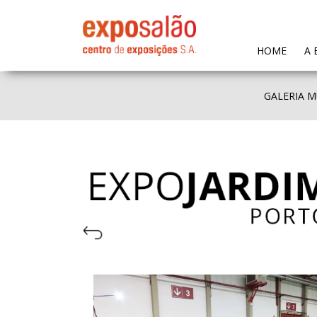
(CURR
HOME
A 
GALERIA M