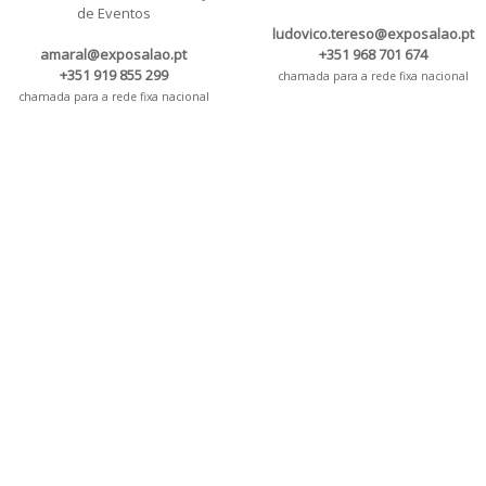
de Eventos
ludovico.tereso@exposalao.pt
amaral@exposalao.pt
+351 968 701 674
+351 919 855 299
chamada para a rede fixa nacional
chamada para a rede fixa nacional