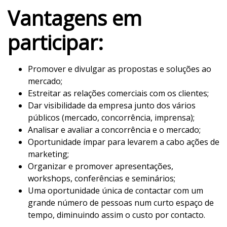
De 4 a 6 de novembro de 2026 - EXPONOR, Matosinhos,
Vantagens em
Porto
participar:
10h / 19h
Promover e divulgar as propostas e soluções ao
mercado;
Estreitar as relações comerciais com os clientes;
Dar visibilidade da empresa junto dos vários
públicos (mercado, concorrência, imprensa);
Analisar e avaliar a concorrência e o mercado;
Oportunidade ímpar para levarem a cabo ações de
marketing;
Organizar e promover apresentações,
workshops, conferências e seminários;
Uma oportunidade única de contactar com um
grande número de pessoas num curto espaço de
tempo, diminuindo assim o custo por contacto.