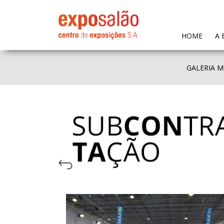
(CURR
HOME
A 
GALERIA M