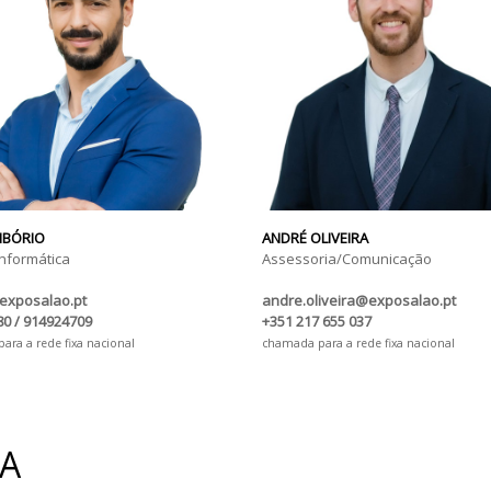
LIBÓRIO
ANDRÉ OLIVEIRA
nformática
Assessoria/Comunicação
exposalao.pt
andre.oliveira@exposalao.pt
0 / 914924709
+351 217 655 037
ra a rede fixa nacional
chamada para a rede fixa nacional
IA