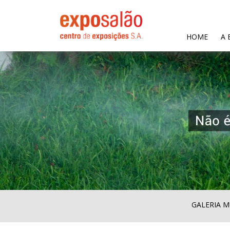
(CURR
HOME
A 
GALERIA M