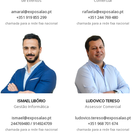
de Eventos
Comercial
amaral@exposalao.pt
rafaela@exposalao.pt
+351 919 855 299
+351 244 769 480
chamada para a rede fixa nacional
chamada para a rede fixa nacional
ISMAEL LIBÓRIO
LUDOVICO TERESO
Gestão Informática
Assessor Comercial
ismael@exposalao.pt
ludovico.tereso@exposalao.pt
244769480 / 914924709
+351 968 701 674
chamada para a rede fixa nacional
chamada para a rede fixa nacional