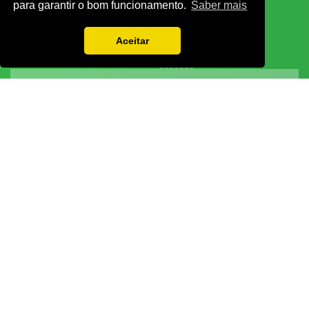
para garantir o bom funcionamento.
Saber mais
Aceitar
Vamos guardar os seus dados só enquanto quiser. Ficarão em segurança e a
qualquer momento pode editá-los ou deixar de receber as nossas mensagens.
DECOR HOTEL
MOLDPLÁS
EXPOTRANSPORTE
EXPOJARDIM