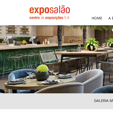
(CURR
HOME
A 
GALERIA M