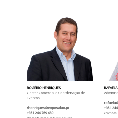
ROGÉRIO HENRIQUES
RAFAELA
Gestor Comercial e Coordenação de
Administ
Eventos
rafaela
rhenriques@exposalao.pt
+351 244
+351 244 769 480
chamada pa