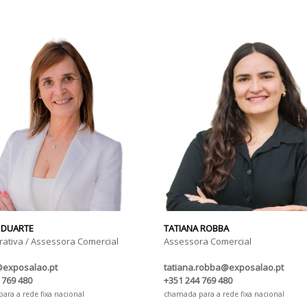
 DUARTE
TATIANA ROBBA
rativa / Assessora Comercial
Assessora Comercial
@exposalao.pt
tatiana.robba@exposalao.pt
 769 480
+351 244 769 480
ra a rede fixa nacional
chamada para a rede fixa nacional