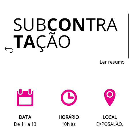
Ler resumo
Feira de Processos e Equipamentos para a Produção
De 11 a 13 de novembro de 2026 - EXPOSALÃO, Batalha
De quarta a sexta, 10h às 19h
DATA
HORÁRIO
LOCAL
De 11 a 13
10h às
EXPOSALÃO,