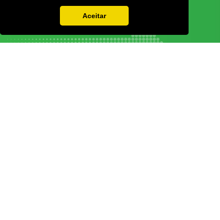
Aceitar
Vamos guardar os seus dados só enquanto quiser. Ficarão em segurança e a
qualquer momento pode editá-los ou deixar de receber as nossas mensagens.
DECOR HOTEL
MOLDPLÁS