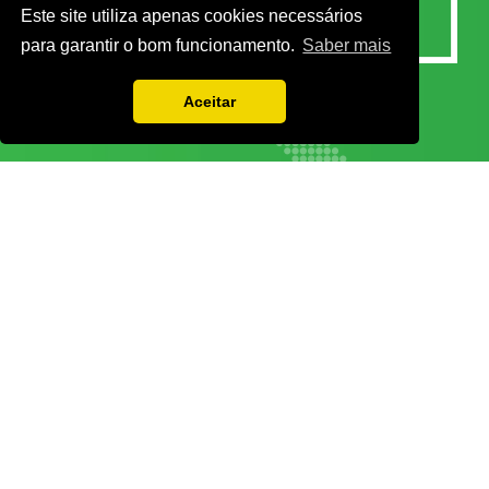
Este site utiliza apenas cookies necessários
para garantir o bom funcionamento.
Saber mais
Aceitar
Vamos guardar os seus dados só enquanto quiser. Ficarão em segurança e a
qualquer momento pode editá-los ou deixar de receber as nossas mensagens.