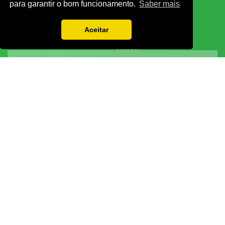
para garantir o bom funcionamento.
Saber mais
Aceitar
Vamos guardar os seus dados só enquanto quiser. Ficarão em segurança e a
qualquer momento pode editá-los ou deixar de receber as nossas mensagens.
DECOR HOTEL
MOLDPLÁS
EXPOTRANSPORTE
EXPOJARDIM