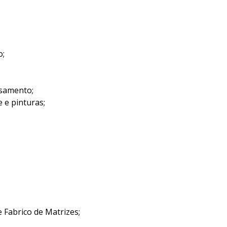
o;
ssamento;
 e pinturas;
e Fabrico de Matrizes;