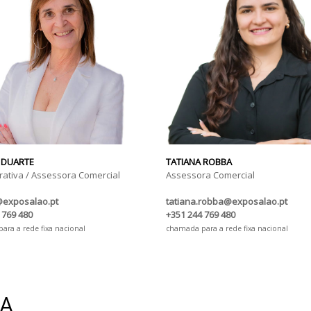
 DUARTE
TATIANA ROBBA
rativa / Assessora Comercial
Assessora Comercial
@exposalao.pt
tatiana.robba@exposalao.pt
 769 480
+351 244 769 480
ra a rede fixa nacional
chamada para a rede fixa nacional
IA