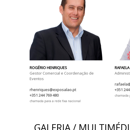
ROGÉRIO HENRIQUES
RAFAELA
Gestor Comercial e Coordenação de
Administ
Eventos
rafaela
rhenriques@exposalao.pt
+351 244
+351 244 769 480
chamada pa
chamada para a rede fixa nacional
GALERIA / MULTIMÉD