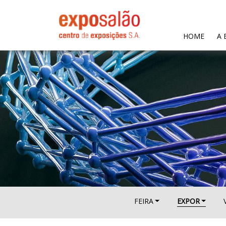
(CURR
HOME
A 
FEIRA
EXPOR