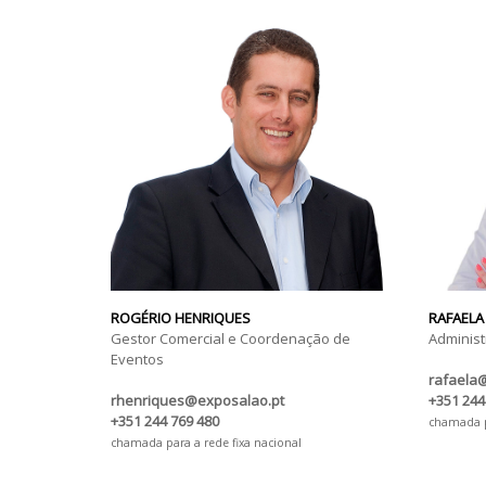
ROGÉRIO HENRIQUES
RAFAELA
Gestor Comercial e Coordenação de
Administ
Eventos
rafaela
rhenriques@exposalao.pt
+351 244
+351 244 769 480
chamada pa
chamada para a rede fixa nacional