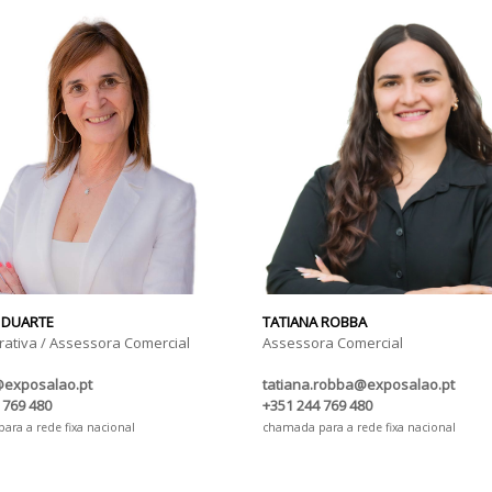
 DUARTE
TATIANA ROBBA
rativa / Assessora Comercial
Assessora Comercial
@exposalao.pt
tatiana.robba@exposalao.pt
 769 480
+351 244 769 480
ra a rede fixa nacional
chamada para a rede fixa nacional