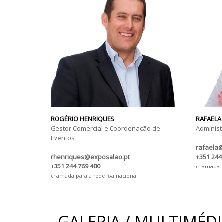
ROGÉRIO HENRIQUES
RAFAELA
Gestor Comercial e Coordenação de
Administ
Eventos
rafaela
rhenriques@exposalao.pt
+351 244
+351 244 769 480
chamada pa
chamada para a rede fixa nacional
GALERIA / MULTIMÉD