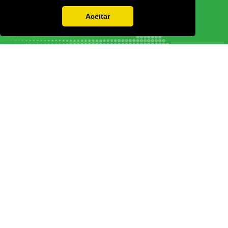
Aceitar
Vamos guardar os seus dados só enquanto quiser. Ficarão em segurança e a
qualquer momento pode editá-los ou deixar de receber as nossas mensagens.
DECOR HOTEL
MOLDPLÁS