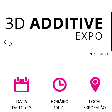
Ler resumo
Feira de I
mpressão 3D e Fabrico Aditivo
De
11 a 13 de novembro 2026 - EXPOSALÃO, Batalha
De quarta a sexta, 10h às 19h
DATA
HORÁRIO
LOCAL
De 11 a 13
10h às
EXPOSALÃO,