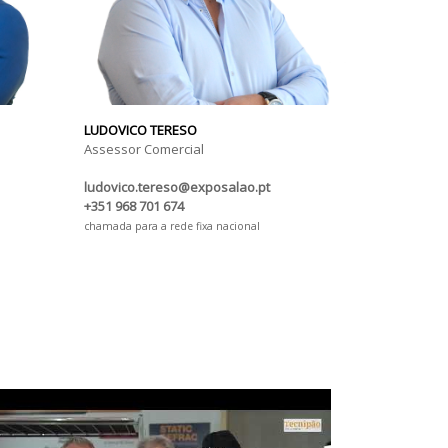
LUDOVICO TERESO
Assessor Comercial
ludovico.tereso@exposalao.pt
+351 968 701 674
chamada para a rede fixa nacional