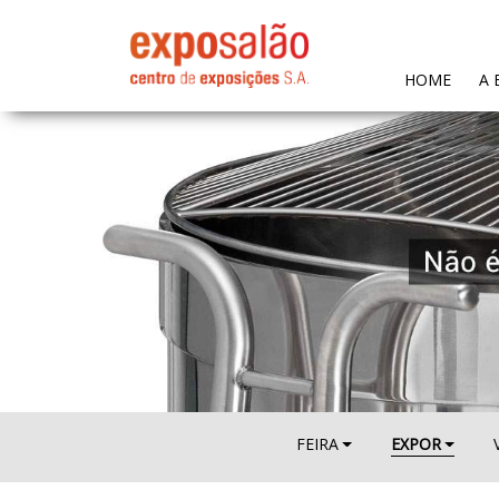
(CURR
HOME
A 
FEIRA
EXPOR