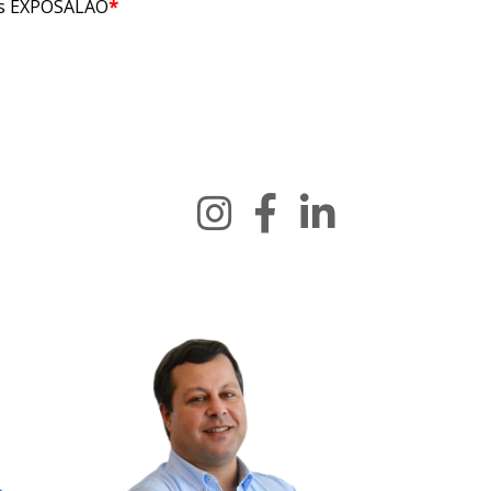
tas EXPOSALÃO
*