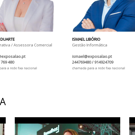
 DUARTE
ISMAEL LIBÓRIO
rativa / Assessora Comercial
Gestão Informática
@exposalao.pt
ismael@exposalao.pt
 769 480
244769480 / 914924709
ra a rede fixa nacional
chamada para a rede fixa nacional
IA