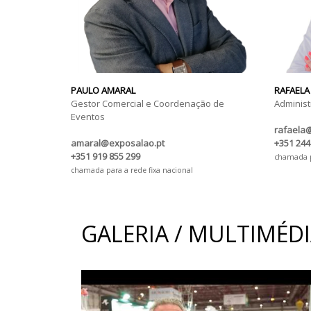
PAULO AMARAL
RAFAELA
Gestor Comercial e Coordenação de
Administ
Eventos
rafaela
amaral@exposalao.pt
+351 244
+351 919 855 299
chamada pa
chamada para a rede fixa nacional
GALERIA / MULTIMÉD