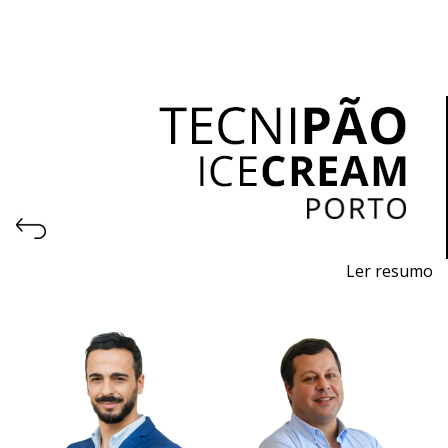
Ler resumo
10.ª Feira profissional de máquinas, equipamentos,
embalagens e matérias - primas para pastelaria,
panificação, gelataria e chocolataria.
7 a 9 de fevereiro 2028 - EXPONOR - Porto
segunda a quarta - 10h / 19h