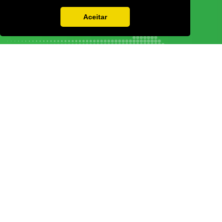
Aceitar
Vamos guardar os seus dados só enquanto quiser. Ficarão em segurança e a
qualquer momento pode editá-los ou deixar de receber as nossas mensagens.
DECOR HOTEL
MOLDPLÁS