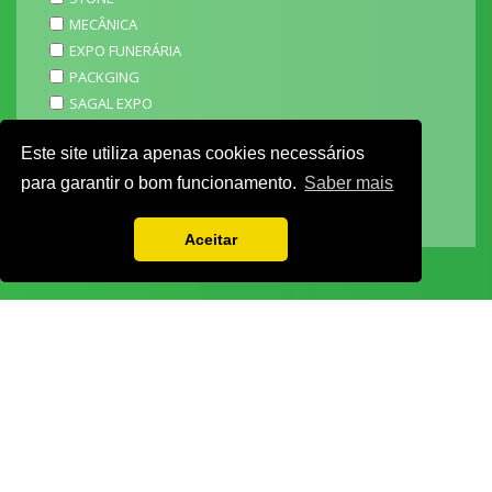
MECÂNICA
EXPO FUNERÁRIA
PACKGING
SAGAL EXPO
3D ADDITIVE EXPO
Este site utiliza apenas cookies necessários
EXPOALIMENTA
BARHOTEL
para garantir o bom funcionamento.
Saber mais
EXPOCARNE
i4.0 EXPO
Aceitar
EXPOSALÃO - CENTRO DE EXPOSIÇÕES
Batalha -
IC2 KM 110 2440-489 Batalha
Tel. +351 244 769 480
chamada para a rede fixa nacional