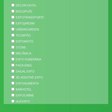
DECOR HOTEL
MOLDPLÁS
EXPOTRANSPORTE
EXPOJARDIM
URBANGARDEN
TECNIPÃO
EXPOMOTO
STONE
MECÂNICA
EXPO FUNERÁRIA
PACKGING
SAGAL EXPO
3D ADDITIVE EXPO
EXPOALIMENTA
BARHOTEL
EXPOCARNE
i4.0 EXPO