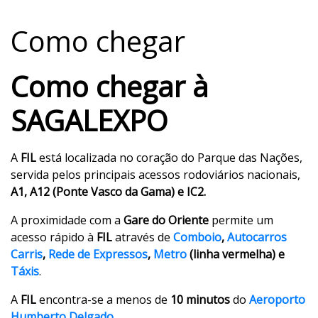
6ª Feira de Exportação dos Sabores de Portugal
Como chegar
De 5 a 7 abril de 2027 - FIL, Lisboa
segunda e terça: 9h às 18h
Como chegar à
quarta: 9h às 16h
SAGALEXPO
A
FIL
está localizada no coração do Parque das Nações,
servida pelos principais acessos rodoviários nacionais,
A1, A12 (Ponte Vasco da Gama) e IC2.
A proximidade com a
Gare do Oriente
permite um
acesso rápido à
FIL
através de
Comboio
,
Autocarros
Carris
,
Rede de Expressos
,
Metro
(linha vermelha) e
Táxis
.
A
FIL
encontra-se a menos de
10 minutos
do
Aeroporto
Humberto Delgado
.