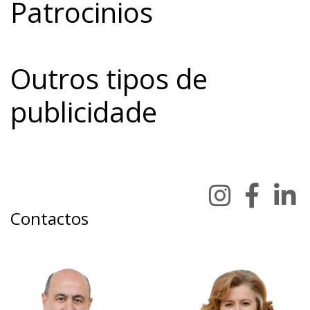
Patrocinios
segunda e terça: 9h às 18h
quarta: 9h às 16h
Outros tipos de
publicidade
Contactos