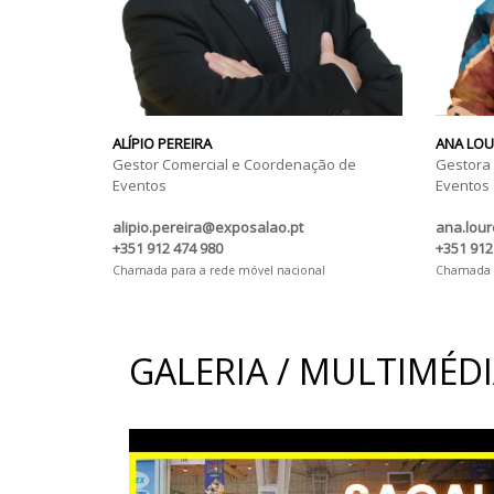
ALÍPIO PEREIRA
ANA LO
Gestor Comercial e Coordenação de
Gestora
Eventos
Eventos
alipio.pereira@exposalao.pt
ana.lou
+351 912 474 980
+351 912
Chamada para a rede móvel nacional
Chamada p
GALERIA / MULTIMÉD