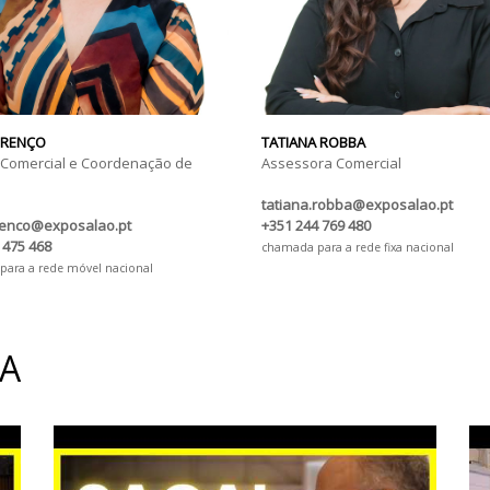
URENÇO
TATIANA ROBBA
 Comercial e Coordenação de
Assessora Comercial
tatiana.robba@exposalao.pt
renco@exposalao.pt
+351 244 769 480
 475 468
chamada para a rede fixa nacional
ara a rede móvel nacional
IA