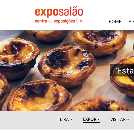
(CURR
HOME
A 
FEIRA
EXPOR
VISITAR