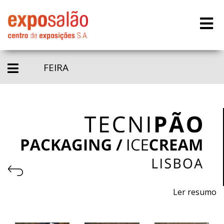
FEIRA
Ler resumo
8.ª Feira profissional de máquinas, equipamentos e
matérias - primas para pastelaria, panificação, gelataria