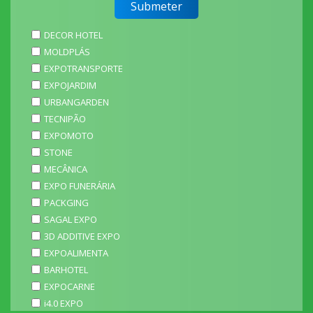
DECOR HOTEL
MOLDPLÁS
EXPOTRANSPORTE
EXPOJARDIM
URBANGARDEN
TECNIPÃO
EXPOMOTO
STONE
MECÂNICA
EXPO FUNERÁRIA
PACKGING
SAGAL EXPO
3D ADDITIVE EXPO
EXPOALIMENTA
BARHOTEL
EXPOCARNE
i4.0 EXPO