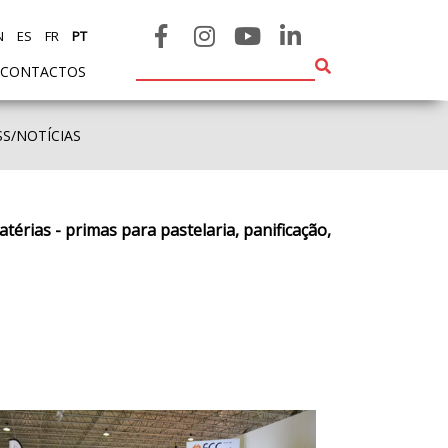
N
ES
FR
PT
CONTACTOS
SS/NOTÍCIAS
térias - primas para pastelaria, panificação,