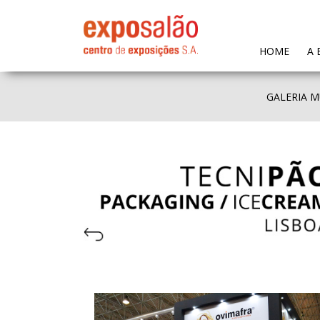
(CURR
HOME
A 
GALERIA M