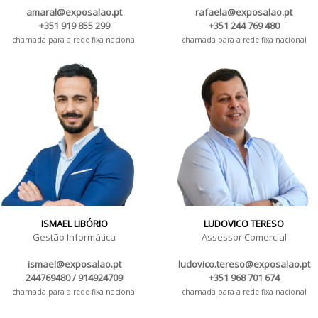
amaral@exposalao.pt
rafaela@exposalao.pt
+351 919 855 299
+351 244 769 480
chamada para a rede fixa nacional
chamada para a rede fixa nacional
ISMAEL LIBÓRIO
LUDOVICO TERESO
Gestão Informática
Assessor Comercial
ismael@exposalao.pt
ludovico.tereso@exposalao.pt
244769480 / 914924709
+351 968 701 674
chamada para a rede fixa nacional
chamada para a rede fixa nacional