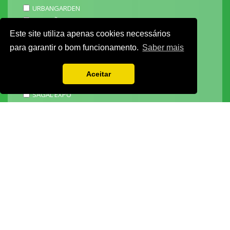
URBANGARDEN
TECNIPÃO
EXPOMOTO
Este site utiliza apenas cookies necessários
STONE
para garantir o bom funcionamento.
Saber mais
MECÂNICA
EXPO FUNERÁRIA
Aceitar
PACKGING
SAGAL EXPO
3D ADDITIVE EXPO
EXPOALIMENTA
BARHOTEL
EXPOCARNE
i4.0 EXPO
EXPOSALÃO - CENTRO DE EXPOSIÇÕES