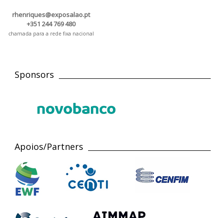
rhenriques@exposalao.pt
+351 244 769 480
chamada para a rede fixa nacional
Sponsors
Apoios/Partners