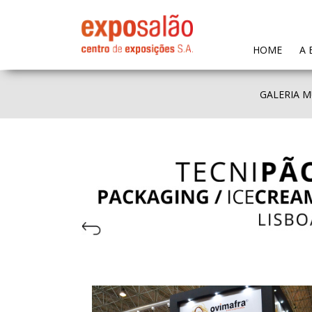
(CURR
HOME
A 
GALERIA M