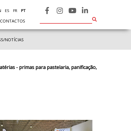
N
ES
FR
PT
CONTACTOS
SS/NOTÍCIAS
térias - primas para pastelaria, panificação,